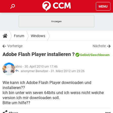
MENU
HOME
SPIELE
STREAMING
TIPPS & TRICKS
Forum
Windows
ANDROID
IOS
SPIELE
STREAMING
DOWNLOADS
Vorherige
Nächste
WINDOWS 10
INSTAGRAM
ANDROID
IOS
Adobe Flash Player instalieren ?
WHATSAPP
SPIELE
TIKTOK
STREAMING
Gelöst
/Geschlossen
FORUM
WINDOWS 10
INSTAGRAM
FACEBOOK
ANDROID
HARDWARE
IOS
alino
- 30. April 2010 um 17:46
WHATSAPP
SPIELE
TIKTOK
STREAMING
LEXIKON
anonymer Benutzer -
31. März 2012 um 23:26
WINDOWS 10
INSTAGRAM
FACEBOOK
ANDROID
HARDWARE
IOS
WHATSAPP
SPIELE
TIKTOK
STREAMING
Wie kann ich Adobe Flash Player downloaden und
WINDOWS 10
INSTAGRAM
instalieren??
FACEBOOK
ANDROID
HARDWARE
IOS
Ich bin unter win seven 64bits und ich weiss nicht welche
WHATSAPP
TIKTOK
version ich mir downloaden soll.
WINDOWS 10
INSTAGRAM
FACEBOOK
HARDWARE
Bitte um hilfe??
WHATSAPP
TIKTOK