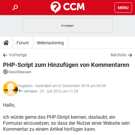
MENU
HOME
SPIELE
STREAMING
TIPPS & TRICKS
Forum
Webmastering
ANDROID
IOS
SPIELE
STREAMING
DOWNLOADS
Vorherige
Nächste
WINDOWS 10
INSTAGRAM
ANDROID
IOS
PHP-Script zum Hinzufügen von Kommentaren
WHATSAPP
SPIELE
TIKTOK
STREAMING
FORUM
WINDOWS 10
INSTAGRAM
Geschlossen
FACEBOOK
ANDROID
HARDWARE
IOS
WHATSAPP
SPIELE
TIKTOK
STREAMING
LEXIKON
WINDOWS 10
hugilann
- Geändert am 8. Dezember 2018 um 04:39
INSTAGRAM
FACEBOOK
ANDROID
HARDWARE
IOS
Urmann
-
27. Juli 2012 um 11:29
WHATSAPP
SPIELE
TIKTOK
STREAMING
WINDOWS 10
INSTAGRAM
Hallo,
FACEBOOK
ANDROID
HARDWARE
IOS
WHATSAPP
TIKTOK
ich würde gerne das PHP-Skript kennen, daslaubt, ein
WINDOWS 10
INSTAGRAM
FACEBOOK
HARDWARE
Formular einzusetzen, so dass der Nutzer einer Website sein
WHATSAPP
TIKTOK
Kommentar zu einem Artikel hinfügen kann.