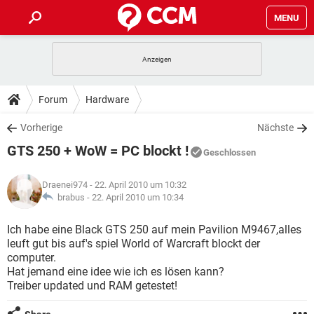
MENU
HOME
SPIELE
STREAMING
TIPPS & TRICKS
Forum
Hardware
ANDROID
IOS
SPIELE
STREAMING
DOWNLOADS
Vorherige
Nächste
WINDOWS 10
INSTAGRAM
ANDROID
IOS
GTS 250 + WoW = PC blockt !
WHATSAPP
SPIELE
TIKTOK
STREAMING
Geschlossen
FORUM
WINDOWS 10
INSTAGRAM
FACEBOOK
ANDROID
HARDWARE
IOS
Draenei974
- 22. April 2010 um 10:32
WHATSAPP
SPIELE
TIKTOK
STREAMING
LEXIKON
brabus -
22. April 2010 um 10:34
WINDOWS 10
INSTAGRAM
FACEBOOK
ANDROID
HARDWARE
IOS
WHATSAPP
SPIELE
TIKTOK
STREAMING
Ich habe eine Black GTS 250 auf mein Pavilion M9467,alles
WINDOWS 10
INSTAGRAM
leuft gut bis auf's spiel World of Warcraft blockt der
FACEBOOK
ANDROID
HARDWARE
IOS
computer.
WHATSAPP
TIKTOK
Hat jemand eine idee wie ich es lösen kann?
WINDOWS 10
INSTAGRAM
FACEBOOK
HARDWARE
Treiber updated und RAM getestet!
WHATSAPP
TIKTOK