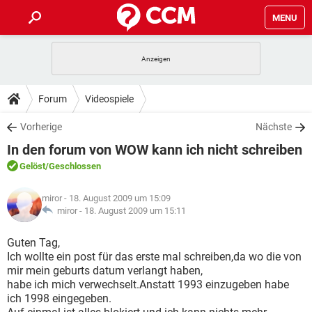
MENU
HOME
SPIELE
STREAMING
TIPPS & TRICKS
Forum
Videospiele
ANDROID
IOS
SPIELE
STREAMING
DOWNLOADS
Vorherige
Nächste
WINDOWS 10
INSTAGRAM
ANDROID
IOS
In den forum von WOW kann ich nicht schreiben
WHATSAPP
SPIELE
TIKTOK
STREAMING
FORUM
WINDOWS 10
INSTAGRAM
Gelöst
/Geschlossen
FACEBOOK
ANDROID
HARDWARE
IOS
WHATSAPP
SPIELE
TIKTOK
STREAMING
LEXIKON
WINDOWS 10
miror
- 18. August 2009 um 15:09
INSTAGRAM
FACEBOOK
ANDROID
HARDWARE
IOS
miror -
18. August 2009 um 15:11
WHATSAPP
SPIELE
TIKTOK
STREAMING
WINDOWS 10
INSTAGRAM
Guten Tag,
FACEBOOK
ANDROID
HARDWARE
IOS
Ich wollte ein post für das erste mal schreiben,da wo die von
WHATSAPP
TIKTOK
mir mein geburts datum verlangt haben,
WINDOWS 10
INSTAGRAM
FACEBOOK
HARDWARE
habe ich mich verwechselt.Anstatt 1993 einzugeben habe
WHATSAPP
TIKTOK
ich 1998 eingegeben.