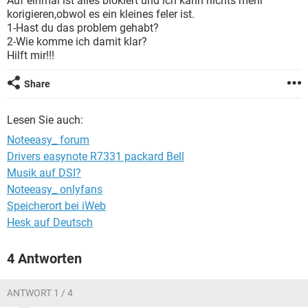
Auf einmal ist alles blokiert und ich kann nichts mehr
FACEBOOK
HARDWARE
korigieren,obwol es ein kleines feler ist.
1-Hast du das problem gehabt?
2-Wie komme ich damit klar?
Hilft mir!!!
Share
Lesen Sie auch:
Noteeasy_ forum
Drivers easynote R7331 packard Bell
Musik auf DSI?
Noteeasy_ onlyfans
Speicherort bei iWeb
Hesk auf Deutsch
4 Antworten
ANTWORT 1 / 4