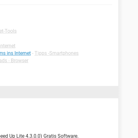
et-Tools
Internet
 ins Internet
-
Tipps -Smartphones
ds - Browser
peed Up Lite 4.3.0.0) Gratis Software.