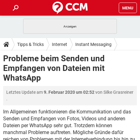
MENU
HOME
SPIELE
STREAMING
TIPPS & TRICKS
Tipps & Tricks
Internet
Instant Messaging
ANDROID
IOS
SPIELE
STREAMING
DOWNLOADS
Probleme beim Senden und
WhatsApp
WINDOWS 10
INSTAGRAM
ANDROID
IOS
Empfangen von Dateien mit
WHATSAPP
SPIELE
TIKTOK
STREAMING
FORUM
WINDOWS 10
INSTAGRAM
WhatsApp
FACEBOOK
ANDROID
HARDWARE
IOS
WHATSAPP
SPIELE
TIKTOK
STREAMING
LEXIKON
WINDOWS 10
INSTAGRAM
Letztes Update am
9. Februar 2020 um 02:52
von
Silke Grasreiner
FACEBOOK
ANDROID
HARDWARE
IOS
.
WHATSAPP
SPIELE
TIKTOK
STREAMING
WINDOWS 10
INSTAGRAM
FACEBOOK
ANDROID
HARDWARE
IOS
Im Allgemeinen funktionieren die Kommunikation und das
WHATSAPP
TIKTOK
Senden und Empfangen von Fotos, Videos und anderen
WINDOWS 10
INSTAGRAM
Dateien per WhatsApp sehr gut. Trotzdem können
FACEBOOK
HARDWARE
WHATSAPP
TIKTOK
manchmal Probleme auftreten. Mögliche Gründe dafür
reichen von Problemen mit der Internetverbindung bis hin zu