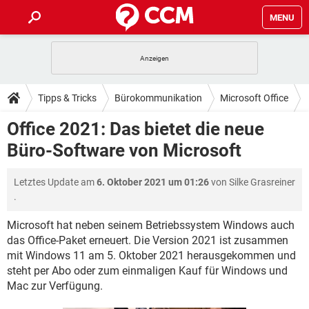
MENU
HOME
SPIELE
STREAMING
TIPPS & TRICKS
Tipps & Tricks
Bürokommunikation
Microsoft Office
ANDROID
IOS
SPIELE
STREAMING
DOWNLOADS
Office 2021: Das bietet die neue
WINDOWS 10
INSTAGRAM
ANDROID
IOS
Büro-Software von Microsoft
WHATSAPP
SPIELE
TIKTOK
STREAMING
FORUM
WINDOWS 10
INSTAGRAM
FACEBOOK
ANDROID
HARDWARE
IOS
Letztes Update am
6. Oktober 2021 um 01:26
von
Silke Grasreiner
WHATSAPP
SPIELE
TIKTOK
STREAMING
LEXIKON
WINDOWS 10
.
INSTAGRAM
FACEBOOK
ANDROID
HARDWARE
IOS
WHATSAPP
SPIELE
TIKTOK
STREAMING
Microsoft hat neben seinem Betriebssystem Windows auch
WINDOWS 10
INSTAGRAM
das Office-Paket erneuert. Die Version 2021 ist zusammen
FACEBOOK
ANDROID
HARDWARE
IOS
mit Windows 11 am 5. Oktober 2021 herausgekommen und
WHATSAPP
TIKTOK
WINDOWS 10
INSTAGRAM
steht per Abo oder zum einmaligen Kauf für Windows und
FACEBOOK
HARDWARE
Mac zur Verfügung.
WHATSAPP
TIKTOK