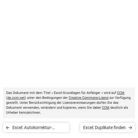
Das Dokument mit dem Titel « Excel-Grundlagen für Anfänger » wird auf
CCM
(
de.ccm.net
) unter den Bedingungen der
Creative Commons-Lizenz
zur Verfügung
gestellt. Unter Berücksichtigung der Lizenzvereinbarungen dürfen Sie das
Dokument verwenden, verändern und kopieren, wenn Sie dabei
CCM
deutlich als
Urheber kennzeichnen.
Excel: Autokorrektur-
Excel: Duplikate finden
Funktion deaktivieren