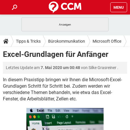
MENU
HOME
SPIELE
STREAMING
TIPPS & TRICKS
Tipps & Tricks
Bürokommunikation
Microsoft Office
ANDROID
IOS
SPIELE
STREAMING
DOWNLOADS
Excel-Grundlagen für Anfänger
Excel
WINDOWS 10
INSTAGRAM
ANDROID
IOS
WHATSAPP
SPIELE
TIKTOK
STREAMING
FORUM
Letztes Update am
7. Mai 2020 um 00:48
von
Silke Grasreiner
.
WINDOWS 10
INSTAGRAM
FACEBOOK
ANDROID
HARDWARE
IOS
WHATSAPP
SPIELE
TIKTOK
STREAMING
In diesem Praxistipp bringen wir Ihnen die Microsoft-Excel-
LEXIKON
WINDOWS 10
INSTAGRAM
Grundlagen Schritt für Schritt bei. Zudem werden wir
FACEBOOK
ANDROID
HARDWARE
IOS
verschiedene Themen behandeln, wie etwa das Excel-
WHATSAPP
SPIELE
TIKTOK
STREAMING
WINDOWS 10
INSTAGRAM
Fenster, die Arbeitsblätter, Zellen etc.
FACEBOOK
ANDROID
HARDWARE
IOS
WHATSAPP
TIKTOK
WINDOWS 10
INSTAGRAM
FACEBOOK
HARDWARE
WHATSAPP
TIKTOK