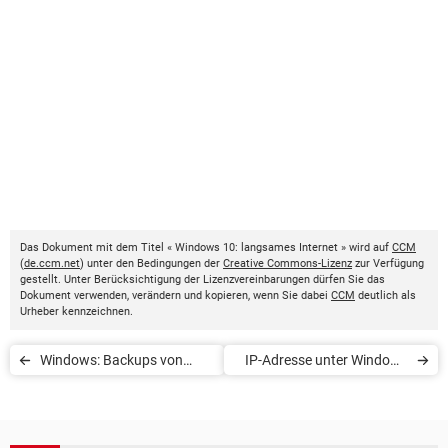
Das Dokument mit dem Titel « Windows 10: langsames Internet » wird auf
CCM
(
de.ccm.net
) unter den Bedingungen der
Creative Commons-Lizenz
zur Verfügung
gestellt. Unter Berücksichtigung der Lizenzvereinbarungen dürfen Sie das
Dokument verwenden, verändern und kopieren, wenn Sie dabei
CCM
deutlich als
Urheber kennzeichnen.
Windows: Backups von
IP-Adresse unter Windows
Time Machine
herausfinden und ändern
wiederherstellen