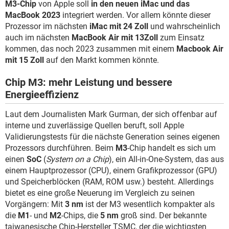
M3-Chip
von Apple soll
in den neuen iMac und das
MacBook 2023
integriert werden. Vor allem könnte dieser
Prozessor im nächsten
iMac mit 24 Zoll
und wahrscheinlich
auch im nächsten
MacBook Air mit 13Zoll
zum Einsatz
kommen, das noch 2023 zusammen mit einem
Macbook Air
mit 15 Zoll
auf den Markt kommen könnte.
Chip M3: mehr Leistung und bessere
Energieeffizienz
Laut dem Journalisten Mark Gurman, der sich offenbar auf
interne und zuverlässige Quellen beruft, soll Apple
Validierungstests für die nächste Generation seines eigenen
Prozessors durchführen. Beim
M3
-Chip handelt es sich um
einen
SoC
(
System on a Chip
), ein All-in-One-System, das aus
einem Hauptprozessor (CPU), einem Grafikprozessor (GPU)
und Speicherblöcken (RAM, ROM usw.) besteht. Allerdings
bietet es eine große Neuerung im Vergleich zu seinen
Vorgängern: Mit
3 nm
ist der M3 wesentlich kompakter als
die
M1
- und
M2
-Chips, die
5 nm
groß sind. Der bekannte
taiwanesische Chip-Hersteller TSMC, der die wichtigsten