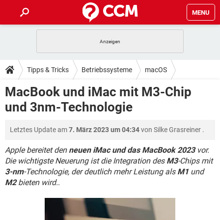
MENU
HOME
SPIELE
STREAMING
TIPPS & TRICKS
Tipps & Tricks
Betriebssysteme
macOS
ANDROID
IOS
SPIELE
STREAMING
DOWNLOADS
MacBook und iMac mit M3-Chip
WINDOWS 10
INSTAGRAM
ANDROID
IOS
und 3nm-Technologie
WHATSAPP
SPIELE
TIKTOK
STREAMING
FORUM
WINDOWS 10
INSTAGRAM
FACEBOOK
ANDROID
HARDWARE
IOS
Letztes Update am
7. März 2023 um 04:34
von
Silke Grasreiner
.
WHATSAPP
SPIELE
TIKTOK
STREAMING
LEXIKON
WINDOWS 10
INSTAGRAM
FACEBOOK
ANDROID
HARDWARE
IOS
Apple bereitet den
neuen iMac und das MacBook 2023
vor.
WHATSAPP
SPIELE
TIKTOK
STREAMING
Die wichtigste Neuerung ist die Integration des
M3
-Chips mit
WINDOWS 10
INSTAGRAM
3-nm
-Technologie, der deutlich mehr Leistung als
M1
und
FACEBOOK
ANDROID
HARDWARE
IOS
M2
WHATSAPP
bieten wird.
.
TIKTOK
WINDOWS 10
INSTAGRAM
FACEBOOK
HARDWARE
WHATSAPP
TIKTOK