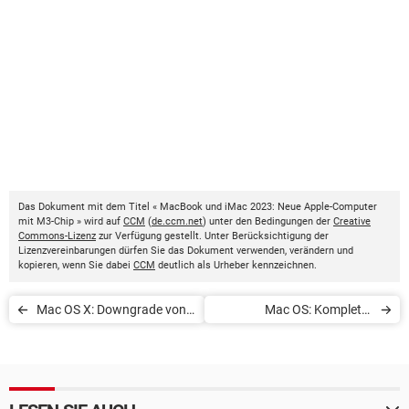
Das Dokument mit dem Titel « MacBook und iMac 2023: Neue Apple-Computer
mit M3-Chip » wird auf
CCM
(
de.ccm.net
) unter den Bedingungen der
Creative
Commons-Lizenz
zur Verfügung gestellt. Unter Berücksichtigung der
Lizenzvereinbarungen dürfen Sie das Dokument verwenden, verändern und
kopieren, wenn Sie dabei
CCM
deutlich als Urheber kennzeichnen.
Mac OS X: Downgrade von
Mac OS: Komplette
Yosemite zu Mavericks
Internetseite speichern