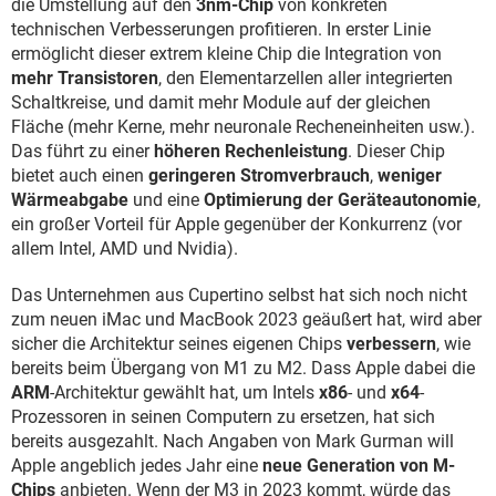
die Umstellung auf den
3nm-Chip
von konkreten
technischen Verbesserungen profitieren. In erster Linie
ermöglicht dieser extrem kleine Chip die Integration von
mehr Transistoren
, den Elementarzellen aller integrierten
Schaltkreise, und damit mehr Module auf der gleichen
Fläche (mehr Kerne, mehr neuronale Recheneinheiten usw.).
Das führt zu einer
höheren Rechenleistung
. Dieser Chip
bietet auch einen
geringeren Stromverbrauch
,
weniger
Wärmeabgabe
und eine
Optimierung der Geräteautonomie
,
ein großer Vorteil für Apple gegenüber der Konkurrenz (vor
allem Intel, AMD und Nvidia).
Das Unternehmen aus Cupertino selbst hat sich noch nicht
zum neuen iMac und MacBook 2023 geäußert hat, wird aber
sicher die Architektur seines eigenen Chips
verbessern
, wie
bereits beim Übergang von M1 zu M2. Dass Apple dabei die
ARM
-Architektur gewählt hat, um Intels
x86
- und
x64
-
Prozessoren in seinen Computern zu ersetzen, hat sich
bereits ausgezahlt. Nach Angaben von Mark Gurman will
Apple angeblich jedes Jahr eine
neue Generation von M-
Chips
anbieten. Wenn der M3 in 2023 kommt, würde das