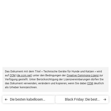
Das Dokument mit dem Titel « Technische Geräte für Hunde und Katzen » wird
auf
CCM
(
de.ccm.net
) unter den Bedingungen der
Creative Commons-Lizenz
zur
Verfügung gestellt. Unter Berücksichtigung der Lizenzvereinbarungen dürfen Sie
das Dokument verwenden, verändern und kopieren, wenn Sie dabei
CCM
deutlich
als Urheber kennzeichnen.
Die besten kabellosen
Black Friday: Die besten
Ladegeräte
Angebote bei Amazon und