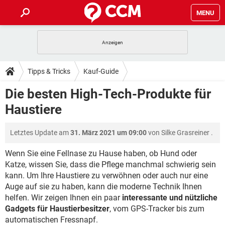
MENU
HOME
SPIELE
STREAMING
TIPPS & TRICKS
Tipps & Tricks
Kauf-Guide
ANDROID
IOS
SPIELE
STREAMING
DOWNLOADS
Die besten High-Tech-Produkte für
WINDOWS 10
INSTAGRAM
ANDROID
IOS
Haustiere
WHATSAPP
SPIELE
TIKTOK
STREAMING
FORUM
WINDOWS 10
INSTAGRAM
FACEBOOK
ANDROID
HARDWARE
IOS
Letztes Update am
31. März 2021 um 09:00
von
Silke Grasreiner
.
WHATSAPP
SPIELE
TIKTOK
STREAMING
LEXIKON
WINDOWS 10
INSTAGRAM
FACEBOOK
ANDROID
HARDWARE
IOS
Wenn Sie eine Fellnase zu Hause haben, ob Hund oder
WHATSAPP
SPIELE
TIKTOK
STREAMING
Katze, wissen Sie, dass die Pflege manchmal schwierig sein
WINDOWS 10
INSTAGRAM
kann. Um Ihre Haustiere zu verwöhnen oder auch nur eine
FACEBOOK
ANDROID
HARDWARE
IOS
Auge auf sie zu haben, kann die moderne Technik Ihnen
WHATSAPP
TIKTOK
WINDOWS 10
INSTAGRAM
helfen. Wir zeigen Ihnen ein paar
interessante und nützliche
FACEBOOK
HARDWARE
Gadgets für Haustierbesitzer
, vom GPS-Tracker bis zum
WHATSAPP
TIKTOK
automatischen Fressnapf.