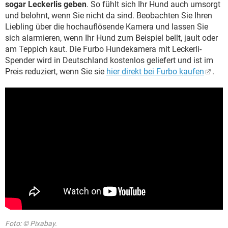
sogar Leckerlis geben
. So fühlt sich Ihr Hund auch umsorgt
und belohnt, wenn Sie nicht da sind. Beobachten Sie Ihren
Liebling über die hochauflösende Kamera und lassen Sie
sich alarmieren, wenn Ihr Hund zum Beispiel bellt, jault oder
am Teppich kaut. Die Furbo Hundekamera mit Leckerli-
Spender wird in Deutschland kostenlos geliefert und ist im
Preis reduziert, wenn Sie sie
hier direkt bei Furbo kaufen
.
Foto: © Pixabay.