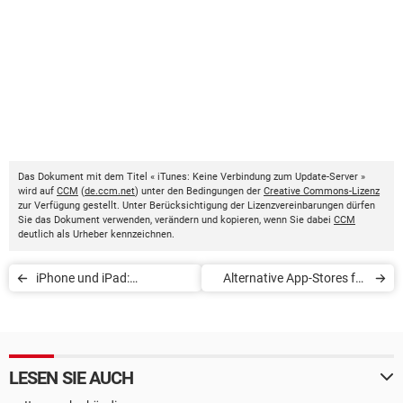
Das Dokument mit dem Titel « iTunes: Keine Verbindung zum Update-Server »
wird auf
CCM
(
de.ccm.net
) unter den Bedingungen der
Creative Commons-Lizenz
zur Verfügung gestellt. Unter Berücksichtigung der Lizenzvereinbarungen dürfen
Sie das Dokument verwenden, verändern und kopieren, wenn Sie dabei
CCM
deutlich als Urheber kennzeichnen.
iPhone und iPad:
Alternative App-Stores für
Datenvolumen sparen
mobile Apple-Geräte
LESEN SIE AUCH