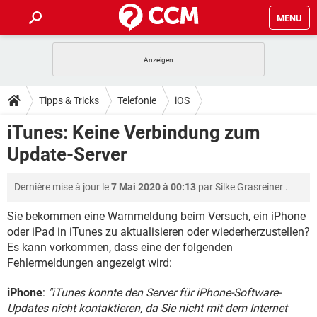
MENU
HOME
SPIELE
STREAMING
TIPPS & TRICKS
Tipps & Tricks
Telefonie
iOS
ANDROID
IOS
SPIELE
STREAMING
DOWNLOADS
iTunes: Keine Verbindung zum
WINDOWS 10
INSTAGRAM
ANDROID
IOS
Update-Server
WHATSAPP
SPIELE
TIKTOK
STREAMING
FORUM
WINDOWS 10
INSTAGRAM
FACEBOOK
ANDROID
HARDWARE
IOS
Dernière mise à jour le
7 Mai 2020 à 00:13
par
Silke Grasreiner
.
WHATSAPP
SPIELE
TIKTOK
STREAMING
LEXIKON
WINDOWS 10
INSTAGRAM
FACEBOOK
ANDROID
HARDWARE
IOS
Sie bekommen eine Warnmeldung beim Versuch, ein iPhone
WHATSAPP
SPIELE
TIKTOK
STREAMING
oder iPad in iTunes zu aktualisieren oder wiederherzustellen?
WINDOWS 10
INSTAGRAM
Es kann vorkommen, dass eine der folgenden
FACEBOOK
ANDROID
HARDWARE
IOS
Fehlermeldungen angezeigt wird:
WHATSAPP
TIKTOK
WINDOWS 10
INSTAGRAM
FACEBOOK
HARDWARE
iPhone
:
"iTunes konnte den Server für iPhone-Software-
WHATSAPP
TIKTOK
Updates nicht kontaktieren, da Sie nicht mit dem Internet