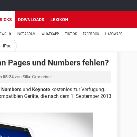
TRICKS
DOWNLOADS
LEXIKON
OWS 10
INSTAGRAM
WHATSAPP
TIKTOK
FACEBOOK
HARDWARE
iPad
enn Pages und Numbers fehlen?
m 05:24
von
Silke Grasreiner
.
,
Numbers
und
Keynote
kostenlos zur Verfügung.
 kompatiblen Geräte, die nach dem 1. September 2013