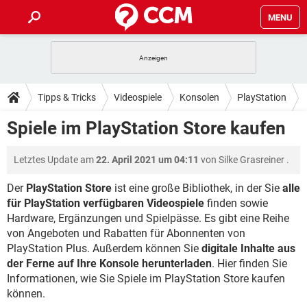
MENU
HOME
SPIELE
STREAMING
TIPPS & TRICKS
Tipps & Tricks
Videospiele
Konsolen
PlayStation
ANDROID
IOS
SPIELE
STREAMING
DOWNLOADS
Spiele im PlayStation Store kaufen
WINDOWS 10
INSTAGRAM
ANDROID
IOS
WHATSAPP
SPIELE
TIKTOK
STREAMING
FORUM
Letztes Update am
22. April 2021 um 04:11
von
Silke Grasreiner
.
WINDOWS 10
INSTAGRAM
FACEBOOK
ANDROID
HARDWARE
IOS
WHATSAPP
SPIELE
TIKTOK
STREAMING
Der
PlayStation Store
ist eine große Bibliothek, in der Sie
alle
LEXIKON
WINDOWS 10
INSTAGRAM
für PlayStation verfügbaren Videospiele
finden sowie
FACEBOOK
ANDROID
HARDWARE
IOS
Hardware, Ergänzungen und Spielpässe. Es gibt eine Reihe
WHATSAPP
SPIELE
TIKTOK
STREAMING
WINDOWS 10
INSTAGRAM
von Angeboten und Rabatten für Abonnenten von
FACEBOOK
ANDROID
HARDWARE
IOS
PlayStation Plus. Außerdem können Sie
digitale Inhalte aus
WHATSAPP
TIKTOK
der Ferne auf Ihre Konsole herunterladen
. Hier finden Sie
WINDOWS 10
INSTAGRAM
FACEBOOK
HARDWARE
Informationen, wie Sie Spiele im PlayStation Store kaufen
WHATSAPP
TIKTOK
können.