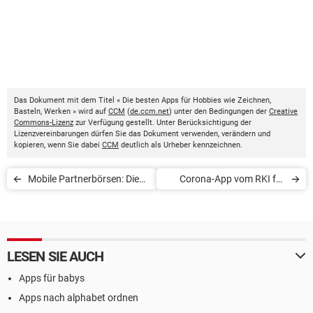
Das Dokument mit dem Titel « Die besten Apps für Hobbies wie Zeichnen,
Basteln, Werken » wird auf
CCM
(
de.ccm.net
) unter den Bedingungen der
Creative
Commons-Lizenz
zur Verfügung gestellt. Unter Berücksichtigung der
Lizenzvereinbarungen dürfen Sie das Dokument verwenden, verändern und
kopieren, wenn Sie dabei
CCM
deutlich als Urheber kennzeichnen.
Mobile Partnerbörsen: Die
Corona-App vom RKI für
beliebtesten Dating-Apps
Fitnessarmbänder und
Smartwatches
LESEN SIE AUCH
Apps für babys
Apps nach alphabet ordnen