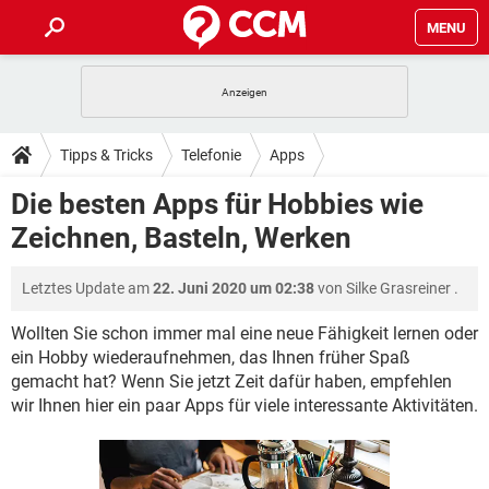
MENU
HOME
SPIELE
STREAMING
TIPPS & TRICKS
Tipps & Tricks
Telefonie
Apps
ANDROID
IOS
SPIELE
STREAMING
DOWNLOADS
Die besten Apps für Hobbies wie
WINDOWS 10
INSTAGRAM
ANDROID
IOS
Zeichnen, Basteln, Werken
WHATSAPP
SPIELE
TIKTOK
STREAMING
FORUM
WINDOWS 10
INSTAGRAM
FACEBOOK
ANDROID
HARDWARE
IOS
Letztes Update am
22. Juni 2020 um 02:38
von
Silke Grasreiner
.
WHATSAPP
SPIELE
TIKTOK
STREAMING
LEXIKON
WINDOWS 10
INSTAGRAM
FACEBOOK
ANDROID
HARDWARE
IOS
Wollten Sie schon immer mal eine neue Fähigkeit lernen oder
WHATSAPP
SPIELE
TIKTOK
STREAMING
ein Hobby wiederaufnehmen, das Ihnen früher Spaß
WINDOWS 10
INSTAGRAM
gemacht hat? Wenn Sie jetzt Zeit dafür haben, empfehlen
FACEBOOK
ANDROID
HARDWARE
IOS
wir Ihnen hier ein paar Apps für viele interessante Aktivitäten.
WHATSAPP
TIKTOK
WINDOWS 10
INSTAGRAM
FACEBOOK
HARDWARE
WHATSAPP
TIKTOK