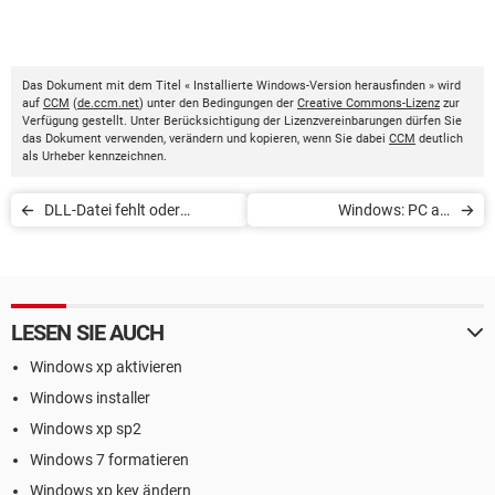
Das Dokument mit dem Titel « Installierte Windows-Version herausfinden » wird
auf
CCM
(
de.ccm.net
) unter den Bedingungen der
Creative Commons-Lizenz
zur
Verfügung gestellt. Unter Berücksichtigung der Lizenzvereinbarungen dürfen Sie
das Dokument verwenden, verändern und kopieren, wenn Sie dabei
CCM
deutlich
als Urheber kennzeichnen.
DLL-Datei fehlt oder
Windows: PC als
gelöscht
Diktiergerät verwenden
LESEN SIE AUCH
Windows xp aktivieren
Windows installer
Windows xp sp2
Windows 7 formatieren
Windows xp key ändern