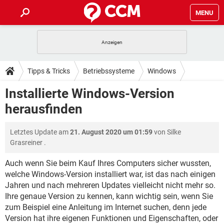
MENU
HOME
SPIELE
STREAMING
TIPPS & TRICKS
Tipps & Tricks
Betriebssysteme
Windows
ANDROID
IOS
SPIELE
STREAMING
DOWNLOADS
Installierte Windows-Version
WINDOWS 10
INSTAGRAM
ANDROID
IOS
herausfinden
WHATSAPP
SPIELE
TIKTOK
STREAMING
FORUM
WINDOWS 10
INSTAGRAM
FACEBOOK
ANDROID
HARDWARE
IOS
Letztes Update am
21. August 2020 um 01:59
von
Silke
WHATSAPP
SPIELE
TIKTOK
STREAMING
LEXIKON
WINDOWS 10
Grasreiner
.
INSTAGRAM
FACEBOOK
ANDROID
HARDWARE
IOS
WHATSAPP
SPIELE
TIKTOK
STREAMING
Auch wenn Sie beim Kauf Ihres Computers sicher wussten,
WINDOWS 10
INSTAGRAM
welche Windows-Version installiert war, ist das nach einigen
FACEBOOK
ANDROID
HARDWARE
IOS
Jahren und nach mehreren Updates vielleicht nicht mehr so.
WHATSAPP
TIKTOK
WINDOWS 10
INSTAGRAM
Ihre genaue Version zu kennen, kann wichtig sein, wenn Sie
FACEBOOK
HARDWARE
zum Beispiel eine Anleitung im Internet suchen, denn jede
WHATSAPP
TIKTOK
Version hat ihre eigenen Funktionen und Eigenschaften, oder