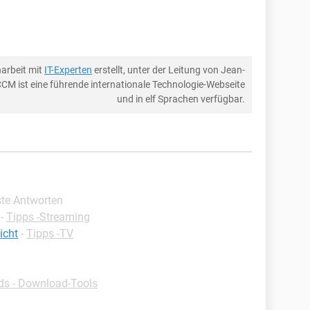
arbeit mit
IT-Experten
erstellt, unter der Leitung von Jean-
CCM ist eine führende internationale Technologie-Webseite
und in elf Sprachen verfügbar.
ste Antworten
-
Tipps -Streaming
icht
-
Tipps -TV
s - Download-Tools