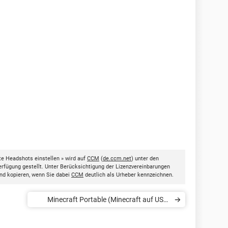
te Headshots einstellen » wird auf
CCM
(
de.ccm.net
) unter den
rfügung gestellt. Unter Berücksichtigung der Lizenzvereinbarungen
nd kopieren, wenn Sie dabei
CCM
deutlich als Urheber kennzeichnen.
Minecraft Portable (Minecraft auf USB-
Stick)