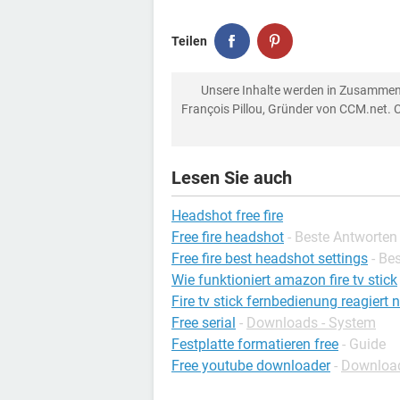
Teilen
Unsere Inhalte werden in Zusammen
François Pillou, Gründer von CCM.net. 
Lesen Sie auch
Headshot free fire
Free fire headshot
- Beste Antworten
Free fire best headshot settings
- Be
Wie funktioniert amazon fire tv stick
Fire tv stick fernbedienung reagiert n
Free serial
-
Downloads - System
Festplatte formatieren free
- Guide
Free youtube downloader
-
Download