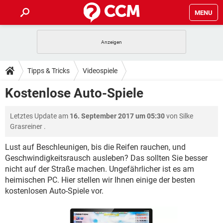
MENU
HOME
SPIELE
STREAMING
TIPPS & TRICKS
Tipps & Tricks
Videospiele
ANDROID
IOS
SPIELE
STREAMING
DOWNLOADS
Kostenlose Auto-Spiele
WINDOWS 10
INSTAGRAM
ANDROID
IOS
WHATSAPP
SPIELE
TIKTOK
STREAMING
FORUM
Letztes Update am
16. September 2017 um 05:30
von
Silke
WINDOWS 10
INSTAGRAM
FACEBOOK
ANDROID
HARDWARE
IOS
Grasreiner
.
WHATSAPP
SPIELE
TIKTOK
STREAMING
LEXIKON
WINDOWS 10
INSTAGRAM
Lust auf Beschleunigen, bis die Reifen rauchen, und
FACEBOOK
ANDROID
HARDWARE
IOS
Geschwindigkeitsrausch ausleben? Das sollten Sie besser
WHATSAPP
SPIELE
TIKTOK
STREAMING
WINDOWS 10
INSTAGRAM
nicht auf der Straße machen. Ungefährlicher ist es am
FACEBOOK
ANDROID
HARDWARE
IOS
heimischen PC. Hier stellen wir Ihnen einige der besten
WHATSAPP
TIKTOK
kostenlosen Auto-Spiele vor.
WINDOWS 10
INSTAGRAM
FACEBOOK
HARDWARE
WHATSAPP
TIKTOK