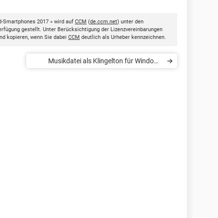
d-Smartphones 2017 » wird auf
CCM
(
de.ccm.net
) unter den
rfügung gestellt. Unter Berücksichtigung der Lizenzvereinbarungen
nd kopieren, wenn Sie dabei
CCM
deutlich als Urheber kennzeichnen.
Musikdatei als Klingelton für Windows
Phone verwenden