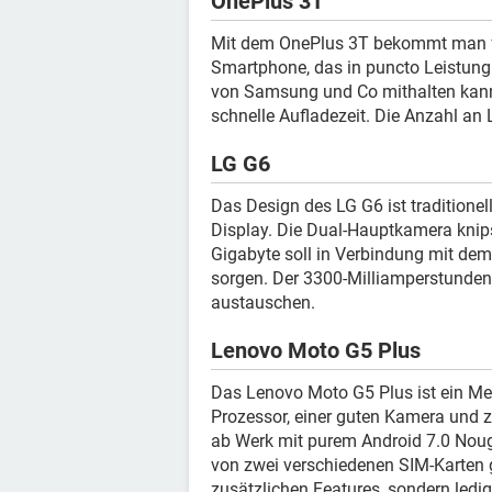
OnePlus 3T
Mit dem OnePlus 3T bekommt man fü
Smartphone, das in puncto Leistung
von Samsung und Co mithalten kann.
schnelle Aufladezeit. Die Anzahl an
LG G6
Das Design des LG G6 ist traditionel
Display. Die Dual-Hauptkamera knips
Gigabyte soll in Verbindung mit dem
sorgen. Der 3300-Milliamperstunden-A
austauschen.
Lenovo Moto G5 Plus
Das Lenovo Moto G5 Plus ist ein Me
Prozessor, einer guten Kamera und
ab Werk mit purem Android 7.0 Noug
von zwei verschiedenen SIM-Karten gl
zusätzlichen Features, sondern ledig