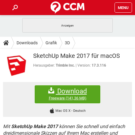
MENU
HOME
SPIELE
STREAMING
TIPPS & TRICKS
Downloads
Grafik
3D
ANDROID
IOS
SPIELE
STREAMING
DOWNLOADS
SketchUp Make 2017 für macOS
WINDOWS 10
INSTAGRAM
ANDROID
IOS
WHATSAPP
SPIELE
TIKTOK
STREAMING
Herausgeber:
Trimble Inc.
Version:
17.3.116
FORUM
WINDOWS 10
INSTAGRAM
FACEBOOK
ANDROID
HARDWARE
IOS
WHATSAPP
SPIELE
TIKTOK
STREAMING
LEXIKON
WINDOWS 10
INSTAGRAM
Download
FACEBOOK
ANDROID
HARDWARE
IOS
WHATSAPP
SPIELE
TIKTOK
STREAMING
Freeware
(141,36 MB)
WINDOWS 10
INSTAGRAM
FACEBOOK
ANDROID
HARDWARE
IOS
Mac OS X
-
Deutsch
WHATSAPP
TIKTOK
WINDOWS 10
INSTAGRAM
FACEBOOK
HARDWARE
Mit
SketchUp Make 2017
können Sie schnell und einfach
WHATSAPP
TIKTOK
dreidimensionale Skizzen auf Ihrem Mac erstellen und