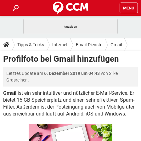
MENU
HOME
SPIELE
STREAMING
TIPPS & TRICKS
Tipps & Tricks
Internet
Email-Dienste
Gmail
ANDROID
IOS
SPIELE
STREAMING
DOWNLOADS
Profilfoto bei Gmail hinzufügen
WINDOWS 10
INSTAGRAM
ANDROID
IOS
WHATSAPP
SPIELE
TIKTOK
STREAMING
FORUM
Letztes Update am
6. Dezember 2019 um 04:43
von
Silke
WINDOWS 10
INSTAGRAM
FACEBOOK
ANDROID
HARDWARE
IOS
Grasreiner
.
WHATSAPP
SPIELE
TIKTOK
STREAMING
LEXIKON
WINDOWS 10
INSTAGRAM
Gmail
ist ein sehr intuitiver und nützlicher E-Mail-Service. Er
FACEBOOK
ANDROID
HARDWARE
IOS
bietet 15 GB Speicherplatz und einen sehr effektiven Spam-
WHATSAPP
SPIELE
TIKTOK
STREAMING
WINDOWS 10
INSTAGRAM
Filter. Außerdem ist der Posteingang auch von Mobilgeräten
FACEBOOK
ANDROID
HARDWARE
IOS
aus erreichbar und läuft auf Android, iOS und Windows.
WHATSAPP
TIKTOK
WINDOWS 10
INSTAGRAM
FACEBOOK
HARDWARE
WHATSAPP
TIKTOK