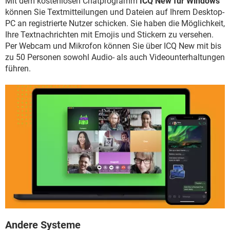
Mit dem kostenlosen Chatprogramm
ICQ New für Windows
FACEBOOK
HARDWARE
können Sie Textmitteilungen und Dateien auf Ihrem Desktop-
PC an registrierte Nutzer schicken. Sie haben die Möglichkeit,
Ihre Textnachrichten mit Emojis und Stickern zu versehen.
Per Webcam und Mikrofon können Sie über ICQ New mit bis
zu 50 Personen sowohl Audio- als auch Videounterhaltungen
führen.
Andere Systeme