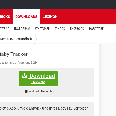
TRICKS
DOWNLOADS
LEXIKON
OWS 10
INSTAGRAM
WHATSAPP
TIKTOK
FACEBOOK
HARDWARE
Medizin/Gesundheit
 Baby Tracker
:
Wachanga
Version:
2.29
Download
Freeware
Android
-
Deutsch
plette App, um die Entwicklung Ihres Babys zu verfolgen.