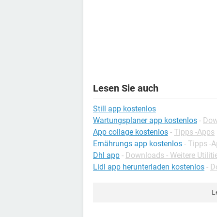
Lesen Sie auch
Still app kostenlos
Wartungsplaner app kostenlos
-
Dow
App collage kostenlos
-
Tipps -Apps
Ernährungs app kostenlos
-
Tipps -
Dhl app
-
Downloads - Weitere Utiliti
Lidl app herunterladen kostenlos
-
D
L