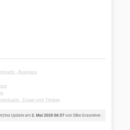
nloads - Business
Apps
es
ownloads - Essen und Trinken
etztes Update am
2. Mai 2020 06:57
von
Silke Grasreiner
.