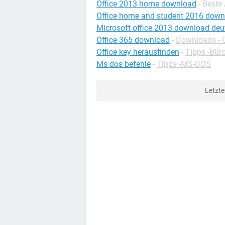
Office 2013 home download
- Beste
Office home and student 2016 down
Microsoft office 2013 download deu
Office 365 download
-
Downloads - O
Office key herausfinden
-
Tipps -Bü
Ms dos befehle
-
Tipps -MS-DOS
Letzt