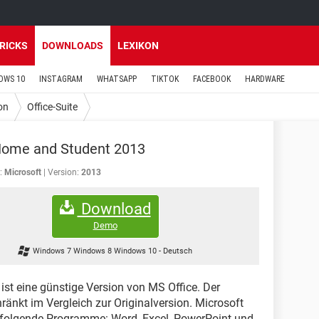
TRICKS
DOWNLOADS
LEXIKON
OWS 10
INSTAGRAM
WHATSAPP
TIKTOK
FACEBOOK
HARDWARE
on
Office-Suite
Home and Student 2013
:
Microsoft
Version:
2013
Download
Demo
Windows 7 Windows 8 Windows 10
-
Deutsch
ist eine günstige Version von MS Office. Der
ränkt im Vergleich zur Originalversion. Microsoft
 folgende Programme: Word, Excel, PowerPoint und