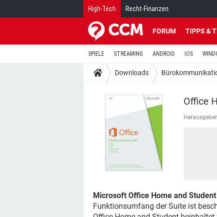
High-Tech
Recht-Finanzen
FORUM
TIPPS & 
SPIELE
STREAMING
ANDROID
IOS
WIND
Downloads
Bürokommunikati
Office 
Herausgeber
Microsoft Office Home and Student
Funktionsumfang der Suite ist besch
Office Home and Student beinhaltet