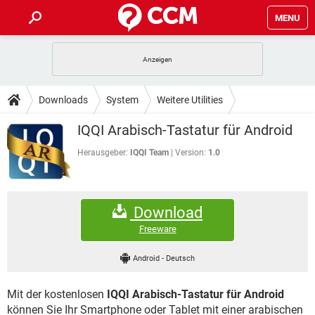
MENU
HOME
SPIELE
STREAMING
TIPPS & TRICKS
Downloads
System
Weitere Utilities
ANDROID
IOS
SPIELE
STREAMING
DOWNLOADS
IQQI Arabisch-Tastatur für Android
WINDOWS 10
INSTAGRAM
ANDROID
IOS
WHATSAPP
SPIELE
TIKTOK
STREAMING
Herausgeber:
IQQI Team
Version:
1.0
FORUM
WINDOWS 10
INSTAGRAM
FACEBOOK
ANDROID
HARDWARE
IOS
WHATSAPP
SPIELE
TIKTOK
STREAMING
LEXIKON
WINDOWS 10
INSTAGRAM
Download
FACEBOOK
ANDROID
HARDWARE
IOS
WHATSAPP
SPIELE
TIKTOK
STREAMING
Freeware
WINDOWS 10
INSTAGRAM
FACEBOOK
ANDROID
HARDWARE
IOS
Android
-
Deutsch
WHATSAPP
TIKTOK
WINDOWS 10
INSTAGRAM
FACEBOOK
HARDWARE
Mit der kostenlosen
IQQI Arabisch-Tastatur für Android
WHATSAPP
TIKTOK
können Sie Ihr Smartphone oder Tablet mit einer arabischen