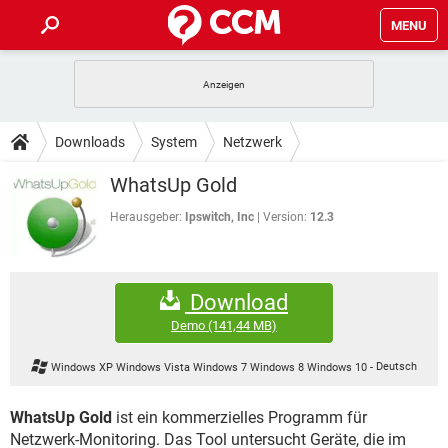
MENU
HOME
SPIELE
STREAMING
TIPPS & TRICKS
Downloads
System
Netzwerk
ANDROID
IOS
SPIELE
STREAMING
DOWNLOADS
WhatsUp Gold
WINDOWS 10
INSTAGRAM
ANDROID
IOS
WHATSAPP
SPIELE
TIKTOK
STREAMING
Herausgeber:
Ipswitch, Inc
Version:
12.3
FORUM
WINDOWS 10
INSTAGRAM
FACEBOOK
ANDROID
HARDWARE
IOS
WHATSAPP
SPIELE
TIKTOK
STREAMING
LEXIKON
WINDOWS 10
INSTAGRAM
Download
FACEBOOK
ANDROID
HARDWARE
IOS
WHATSAPP
SPIELE
TIKTOK
STREAMING
Demo
(141,44 MB)
WINDOWS 10
INSTAGRAM
FACEBOOK
ANDROID
HARDWARE
IOS
Windows XP Windows Vista Windows 7 Windows 8 Windows 10
-
Deutsch
WHATSAPP
TIKTOK
WINDOWS 10
INSTAGRAM
FACEBOOK
HARDWARE
WhatsUp Gold
ist ein kommerzielles Programm für
WHATSAPP
TIKTOK
Netzwerk-Monitoring. Das Tool untersucht Geräte, die im