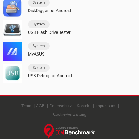
System
DiskDigger für Android
System
USB Flash Drive Tester
System
MyASUS
System
USB Debug für Android
Team
AGB
Datenschutz
Kontakt
Impressum
Cookie-Verwaltung