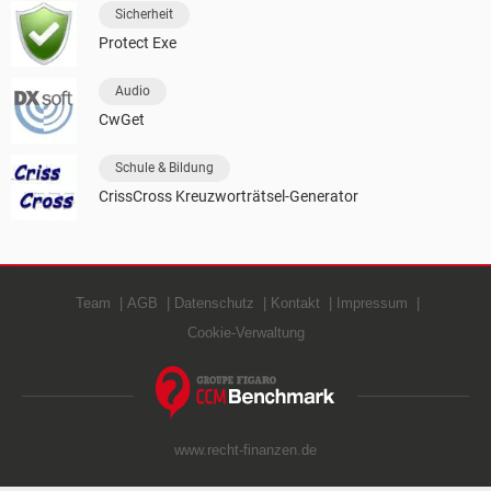
Sicherheit
Protect Exe
Audio
CwGet
Schule & Bildung
CrissCross Kreuzworträtsel-Generator
Team
AGB
Datenschutz
Kontakt
Impressum
Cookie-Verwaltung
www.recht-finanzen.de