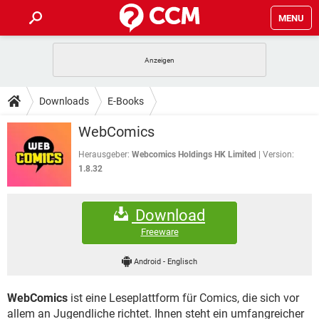
MENU
HOME
SPIELE
STREAMING
TIPPS & TRICKS
Downloads
E-Books
ANDROID
IOS
SPIELE
STREAMING
DOWNLOADS
WebComics
WINDOWS 10
INSTAGRAM
ANDROID
IOS
WHATSAPP
SPIELE
TIKTOK
STREAMING
Herausgeber:
Webcomics Holdings HK Limited
Version:
FORUM
WINDOWS 10
INSTAGRAM
1.8.32
FACEBOOK
ANDROID
HARDWARE
IOS
WHATSAPP
SPIELE
TIKTOK
STREAMING
LEXIKON
WINDOWS 10
INSTAGRAM
Download
FACEBOOK
ANDROID
HARDWARE
IOS
WHATSAPP
SPIELE
TIKTOK
STREAMING
Freeware
WINDOWS 10
INSTAGRAM
FACEBOOK
ANDROID
HARDWARE
IOS
Android
-
Englisch
WHATSAPP
TIKTOK
WINDOWS 10
INSTAGRAM
FACEBOOK
HARDWARE
WebComics
ist eine Leseplattform für Comics, die sich vor
WHATSAPP
TIKTOK
allem an Jugendliche richtet. Ihnen steht ein umfangreicher