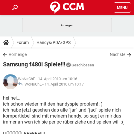
MENU
HOME
SPIELE
STREAMING
TIPPS & TRICKS
Forum
Handys/PDA/GPS
ANDROID
IOS
SPIELE
STREAMING
DOWNLOADS
Vorherige
Nächste
WINDOWS 10
INSTAGRAM
ANDROID
IOS
Samsung f480i Spiele!!!
WHATSAPP
SPIELE
TIKTOK
STREAMING
Geschlossen
FORUM
WINDOWS 10
INSTAGRAM
FACEBOOK
ANDROID
HARDWARE
IOS
WoNsChE
- 14. April 2010 um 10:16
WHATSAPP
SPIELE
TIKTOK
STREAMING
LEXIKON
WoNsChE -
14. April 2010 um 10:17
WINDOWS 10
INSTAGRAM
FACEBOOK
ANDROID
HARDWARE
IOS
WHATSAPP
SPIELE
TIKTOK
STREAMING
hei hei...
WINDOWS 10
INSTAGRAM
ich schon wieder mit den handyspielproblem! :(
FACEBOOK
ANDROID
HARDWARE
IOS
ich habe jetzt gesehen das alle "jar" und "jad" spiele nich
WHATSAPP
TIKTOK
kompartiebel sind mit meinem handy. so sagt er mir das
WINDOWS 10
INSTAGRAM
FACEBOOK
HARDWARE
immer an wen ich sie per pc rüber ziehe und spielen will :(
WHATSAPP
TIKTOK
HÜÜÜÜÜLFEEEEE!!!!