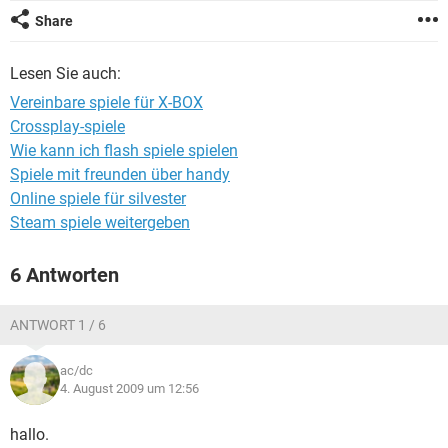
FACEBOOK
HARDWARE
Share
Lesen Sie auch:
Vereinbare spiele für X-BOX
Crossplay-spiele
Wie kann ich flash spiele spielen
Spiele mit freunden über handy
Online spiele für silvester
Steam spiele weitergeben
6 Antworten
ANTWORT 1 / 6
ac/dc
4. August 2009 um 12:56
hallo.