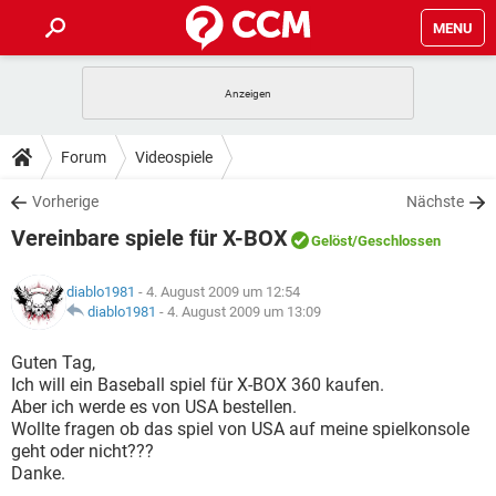
MENU
HOME
SPIELE
STREAMING
TIPPS & TRICKS
Forum
Videospiele
ANDROID
IOS
SPIELE
STREAMING
DOWNLOADS
Vorherige
Nächste
WINDOWS 10
INSTAGRAM
ANDROID
IOS
Vereinbare spiele für X-BOX
WHATSAPP
SPIELE
TIKTOK
STREAMING
Gelöst
/Geschlossen
FORUM
WINDOWS 10
INSTAGRAM
FACEBOOK
ANDROID
HARDWARE
IOS
diablo1981
- 4. August 2009 um 12:54
WHATSAPP
SPIELE
TIKTOK
STREAMING
LEXIKON
diablo1981
-
4. August 2009 um 13:09
WINDOWS 10
INSTAGRAM
FACEBOOK
ANDROID
HARDWARE
IOS
WHATSAPP
SPIELE
TIKTOK
STREAMING
Guten Tag,
WINDOWS 10
INSTAGRAM
Ich will ein Baseball spiel für X-BOX 360 kaufen.
FACEBOOK
ANDROID
HARDWARE
IOS
Aber ich werde es von USA bestellen.
WHATSAPP
TIKTOK
Wollte fragen ob das spiel von USA auf meine spielkonsole
WINDOWS 10
INSTAGRAM
FACEBOOK
HARDWARE
geht oder nicht???
WHATSAPP
TIKTOK
Danke.