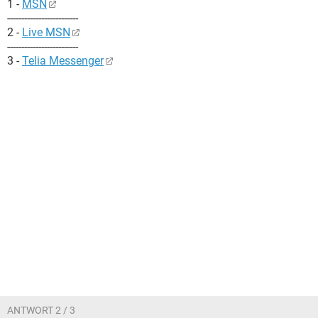
1 -
MSN
-------------------------
2 -
Live MSN
-------------------------
3 -
Telia Messenger
ANTWORT 2 / 3