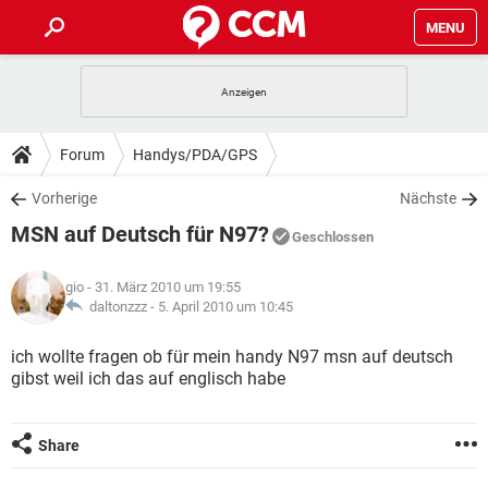
MENU
HOME
SPIELE
STREAMING
TIPPS & TRICKS
Forum
Handys/PDA/GPS
ANDROID
IOS
SPIELE
STREAMING
DOWNLOADS
Vorherige
Nächste
WINDOWS 10
INSTAGRAM
ANDROID
IOS
MSN auf Deutsch für N97?
WHATSAPP
SPIELE
TIKTOK
STREAMING
Geschlossen
FORUM
WINDOWS 10
INSTAGRAM
FACEBOOK
ANDROID
HARDWARE
IOS
gio
- 31. März 2010 um 19:55
WHATSAPP
SPIELE
TIKTOK
STREAMING
LEXIKON
daltonzzz -
5. April 2010 um 10:45
WINDOWS 10
INSTAGRAM
FACEBOOK
ANDROID
HARDWARE
IOS
WHATSAPP
SPIELE
TIKTOK
STREAMING
ich wollte fragen ob für mein handy N97 msn auf deutsch
WINDOWS 10
INSTAGRAM
gibst weil ich das auf englisch habe
FACEBOOK
ANDROID
HARDWARE
IOS
WHATSAPP
TIKTOK
WINDOWS 10
INSTAGRAM
FACEBOOK
HARDWARE
Share
WHATSAPP
TIKTOK