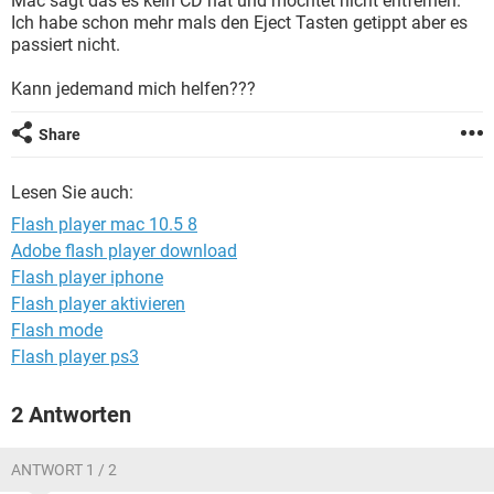
Mac sagt das es kein CD hat und möchtet nicht entfernen.
FACEBOOK
HARDWARE
Ich habe schon mehr mals den Eject Tasten getippt aber es
passiert nicht.
Kann jedemand mich helfen???
Share
Lesen Sie auch:
Flash player mac 10.5 8
Adobe flash player download
Flash player iphone
Flash player aktivieren
Flash mode
Flash player ps3
2 Antworten
ANTWORT 1 / 2