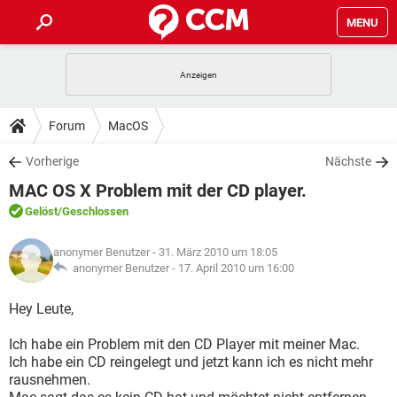
MENU
HOME
SPIELE
STREAMING
TIPPS & TRICKS
Forum
MacOS
ANDROID
IOS
SPIELE
STREAMING
DOWNLOADS
Vorherige
Nächste
WINDOWS 10
INSTAGRAM
ANDROID
IOS
MAC OS X Problem mit der CD player.
WHATSAPP
SPIELE
TIKTOK
STREAMING
FORUM
WINDOWS 10
INSTAGRAM
Gelöst
/Geschlossen
FACEBOOK
ANDROID
HARDWARE
IOS
WHATSAPP
SPIELE
TIKTOK
STREAMING
LEXIKON
WINDOWS 10
anonymer Benutzer
- 31. März 2010 um 18:05
INSTAGRAM
FACEBOOK
ANDROID
HARDWARE
IOS
anonymer Benutzer -
17. April 2010 um 16:00
WHATSAPP
SPIELE
TIKTOK
STREAMING
WINDOWS 10
INSTAGRAM
Hey Leute,
FACEBOOK
ANDROID
HARDWARE
IOS
WHATSAPP
TIKTOK
Ich habe ein Problem mit den CD Player mit meiner Mac.
WINDOWS 10
INSTAGRAM
FACEBOOK
HARDWARE
Ich habe ein CD reingelegt und jetzt kann ich es nicht mehr
WHATSAPP
TIKTOK
rausnehmen.