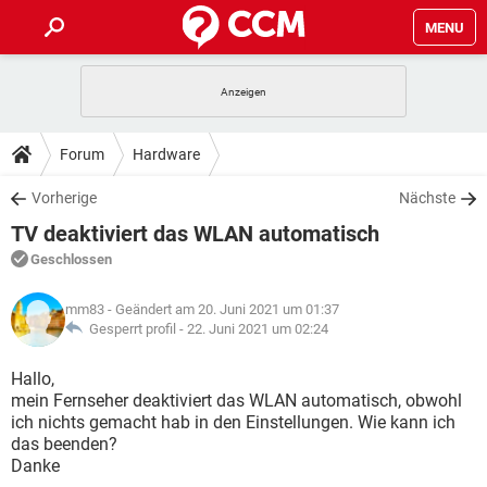
MENU
HOME
SPIELE
STREAMING
TIPPS & TRICKS
Forum
Hardware
ANDROID
IOS
SPIELE
STREAMING
DOWNLOADS
Vorherige
Nächste
WINDOWS 10
INSTAGRAM
ANDROID
IOS
TV deaktiviert das WLAN automatisch
WHATSAPP
SPIELE
TIKTOK
STREAMING
FORUM
WINDOWS 10
INSTAGRAM
Geschlossen
FACEBOOK
ANDROID
HARDWARE
IOS
WHATSAPP
SPIELE
TIKTOK
STREAMING
LEXIKON
WINDOWS 10
mm83
- Geändert am 20. Juni 2021 um 01:37
INSTAGRAM
FACEBOOK
ANDROID
HARDWARE
IOS
Gesperrt profil -
22. Juni 2021 um 02:24
WHATSAPP
SPIELE
TIKTOK
STREAMING
WINDOWS 10
INSTAGRAM
Hallo,
FACEBOOK
ANDROID
HARDWARE
IOS
mein Fernseher deaktiviert das WLAN automatisch, obwohl
WHATSAPP
TIKTOK
ich nichts gemacht hab in den Einstellungen. Wie kann ich
WINDOWS 10
INSTAGRAM
FACEBOOK
HARDWARE
das beenden?
WHATSAPP
TIKTOK
Danke