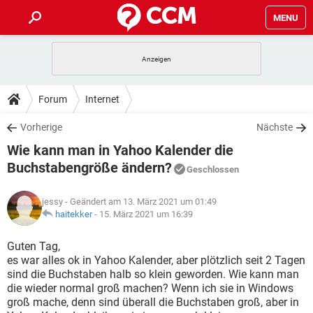
MENU
HOME
SPIELE
STREAMING
TIPPS & TRICKS
Forum
Internet
ANDROID
IOS
SPIELE
STREAMING
DOWNLOADS
Vorherige
Nächste
WINDOWS 10
INSTAGRAM
ANDROID
IOS
Wie kann man in Yahoo Kalender die
WHATSAPP
SPIELE
TIKTOK
STREAMING
FORUM
WINDOWS 10
INSTAGRAM
Buchstabengröße ändern?
Geschlossen
FACEBOOK
ANDROID
HARDWARE
IOS
WHATSAPP
SPIELE
TIKTOK
STREAMING
LEXIKON
WINDOWS 10
INSTAGRAM
jessy
- Geändert am 13. März 2021 um 01:49
FACEBOOK
ANDROID
HARDWARE
IOS
haitekker
-
15. März 2021 um 16:39
WHATSAPP
SPIELE
TIKTOK
STREAMING
WINDOWS 10
INSTAGRAM
Guten Tag,
FACEBOOK
ANDROID
HARDWARE
IOS
WHATSAPP
TIKTOK
es war alles ok in Yahoo Kalender, aber plötzlich seit 2 Tagen
WINDOWS 10
INSTAGRAM
sind die Buchstaben halb so klein geworden. Wie kann man
FACEBOOK
HARDWARE
die wieder normal groß machen? Wenn ich sie in Windows
WHATSAPP
TIKTOK
groß mache, denn sind überall die Buchstaben groß, aber in