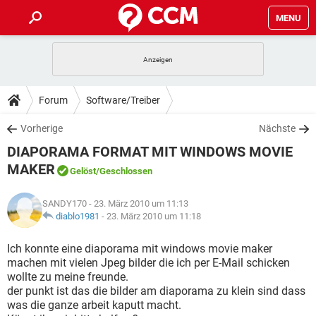
MENU
HOME
SPIELE
STREAMING
TIPPS & TRICKS
Forum
Software/Treiber
ANDROID
IOS
SPIELE
STREAMING
DOWNLOADS
Vorherige
Nächste
WINDOWS 10
INSTAGRAM
ANDROID
IOS
DIAPORAMA FORMAT MIT WINDOWS MOVIE
WHATSAPP
SPIELE
TIKTOK
STREAMING
FORUM
WINDOWS 10
INSTAGRAM
MAKER
Gelöst
/Geschlossen
FACEBOOK
ANDROID
HARDWARE
IOS
WHATSAPP
SPIELE
TIKTOK
STREAMING
LEXIKON
WINDOWS 10
INSTAGRAM
SANDY170
- 23. März 2010 um 11:13
FACEBOOK
ANDROID
HARDWARE
IOS
diablo1981
-
23. März 2010 um 11:18
WHATSAPP
SPIELE
TIKTOK
STREAMING
WINDOWS 10
INSTAGRAM
Ich konnte eine diaporama mit windows movie maker
FACEBOOK
ANDROID
HARDWARE
IOS
WHATSAPP
TIKTOK
machen mit vielen Jpeg bilder die ich per E-Mail schicken
WINDOWS 10
INSTAGRAM
wollte zu meine freunde.
FACEBOOK
HARDWARE
der punkt ist das die bilder am diaporama zu klein sind dass
WHATSAPP
TIKTOK
was die ganze arbeit kaputt macht.