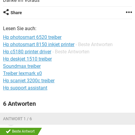
Danke im Voraus
FACEBOOK
HARDWARE
Share
Lesen Sie auch:
Hp photosmart 6520 treiber
Hp photosmart 8150 inkjet printer
- Beste Antworten
Hp c5180 printer driver
- Beste Antworten
Hp deskjet 1510 treiber
Soundmax treiber
Treiber lexmark x0
Hp scanjet 3200c treiber
Hp support assistant
6 Antworten
ANTWORT 1 / 6
Beste Antwort