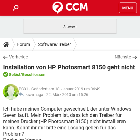
MENU
HOME
SPIELE
STREAMING
TIPPS & TRICKS
Forum
Software/Treiber
ANDROID
IOS
SPIELE
STREAMING
DOWNLOADS
Vorherige
Nächste
WINDOWS 10
INSTAGRAM
ANDROID
IOS
Installation von HP Photosmart 8150 geht nicht
WHATSAPP
SPIELE
TIKTOK
STREAMING
FORUM
WINDOWS 10
INSTAGRAM
Gelöst
/Geschlossen
FACEBOOK
ANDROID
HARDWARE
IOS
WHATSAPP
SPIELE
TIKTOK
STREAMING
LEXIKON
WINDOWS 10
PC91
- Geändert am 18. Januar 2019 um 06:49
INSTAGRAM
FACEBOOK
ANDROID
HARDWARE
IOS
kravmaga -
22. März 2010 um 15:26
WHATSAPP
SPIELE
TIKTOK
STREAMING
WINDOWS 10
INSTAGRAM
Ich habe meinen Computer gewechselt, der unter Windows
FACEBOOK
ANDROID
HARDWARE
IOS
Seven läuft. Mein Problem ist, dass ich den Treiber für
WHATSAPP
TIKTOK
meinen Drucker (HP Photosmart 8150) nicht installieren
WINDOWS 10
INSTAGRAM
FACEBOOK
HARDWARE
kann. Könnt ihr mir bitte eine Lösung geben für das
WHATSAPP
TIKTOK
Problem?