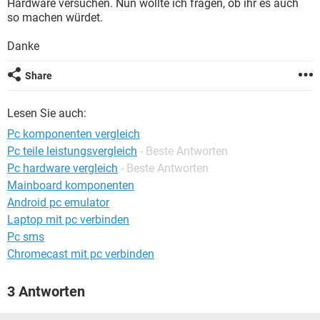
Hardware versuchen. Nun wollte ich fragen, ob ihr es auch
FACEBOOK
HARDWARE
so machen würdet.
Danke
Share
Lesen Sie auch:
Pc komponenten vergleich
Pc teile leistungsvergleich
- Beste Antworten
Pc hardware vergleich
- Beste Antworten
Mainboard komponenten
Android pc emulator
Laptop mit pc verbinden
Pc sms
Chromecast mit pc verbinden
3 Antworten