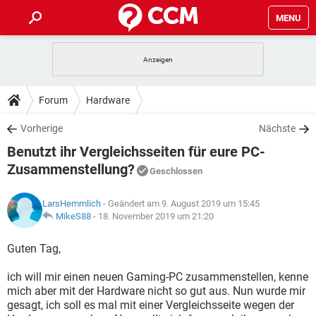
MENU
HOME
SPIELE
STREAMING
TIPPS & TRICKS
Forum
Hardware
ANDROID
IOS
SPIELE
STREAMING
DOWNLOADS
Vorherige
Nächste
WINDOWS 10
INSTAGRAM
ANDROID
IOS
Benutzt ihr Vergleichsseiten für eure PC-
WHATSAPP
SPIELE
TIKTOK
STREAMING
FORUM
WINDOWS 10
INSTAGRAM
Zusammenstellung?
Geschlossen
FACEBOOK
ANDROID
HARDWARE
IOS
WHATSAPP
SPIELE
TIKTOK
STREAMING
LEXIKON
WINDOWS 10
INSTAGRAM
LarsHemmlich
- Geändert am 9. August 2019 um 15:45
FACEBOOK
ANDROID
HARDWARE
IOS
MikeS88
-
18. November 2019 um 21:20
WHATSAPP
SPIELE
TIKTOK
STREAMING
WINDOWS 10
INSTAGRAM
Guten Tag,
FACEBOOK
ANDROID
HARDWARE
IOS
WHATSAPP
TIKTOK
WINDOWS 10
INSTAGRAM
ich will mir einen neuen Gaming-PC zusammenstellen, kenne
FACEBOOK
HARDWARE
mich aber mit der Hardware nicht so gut aus. Nun wurde mir
WHATSAPP
TIKTOK
gesagt, ich soll es mal mit einer Vergleichsseite wegen der