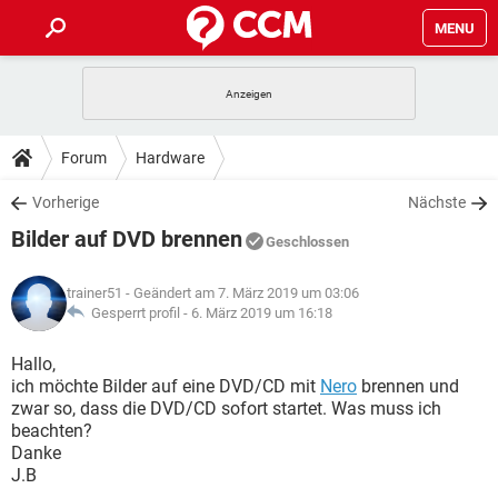
MENU
HOME
SPIELE
STREAMING
TIPPS & TRICKS
Forum
Hardware
ANDROID
IOS
SPIELE
STREAMING
DOWNLOADS
Vorherige
Nächste
WINDOWS 10
INSTAGRAM
ANDROID
IOS
Bilder auf DVD brennen
WHATSAPP
SPIELE
TIKTOK
STREAMING
Geschlossen
FORUM
WINDOWS 10
INSTAGRAM
FACEBOOK
ANDROID
HARDWARE
IOS
trainer51
- Geändert am 7. März 2019 um 03:06
WHATSAPP
SPIELE
TIKTOK
STREAMING
LEXIKON
Gesperrt profil -
6. März 2019 um 16:18
WINDOWS 10
INSTAGRAM
FACEBOOK
ANDROID
HARDWARE
IOS
WHATSAPP
SPIELE
TIKTOK
STREAMING
Hallo,
WINDOWS 10
INSTAGRAM
ich möchte Bilder auf eine DVD/CD mit
Nero
brennen und
FACEBOOK
ANDROID
HARDWARE
IOS
zwar so, dass die DVD/CD sofort startet. Was muss ich
WHATSAPP
TIKTOK
beachten?
WINDOWS 10
INSTAGRAM
FACEBOOK
HARDWARE
Danke
WHATSAPP
TIKTOK
J.B