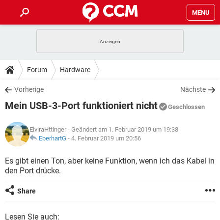
MENU
HOME
SPIELE
STREAMING
TIPPS & TRICKS
Forum
Hardware
ANDROID
IOS
SPIELE
STREAMING
DOWNLOADS
Vorherige
Nächste
WINDOWS 10
INSTAGRAM
ANDROID
IOS
Mein USB-3-Port funktioniert nicht
WHATSAPP
SPIELE
TIKTOK
STREAMING
Geschlossen
FORUM
WINDOWS 10
INSTAGRAM
FACEBOOK
ANDROID
HARDWARE
IOS
ElviraHttinger
- Geändert am 1. Februar 2019 um 19:38
WHATSAPP
SPIELE
TIKTOK
STREAMING
LEXIKON
EberhartG
-
4. Februar 2019 um 20:56
WINDOWS 10
INSTAGRAM
FACEBOOK
ANDROID
HARDWARE
IOS
WHATSAPP
SPIELE
TIKTOK
STREAMING
Es gibt einen Ton, aber keine Funktion, wenn ich das Kabel in
WINDOWS 10
INSTAGRAM
den Port drücke.
FACEBOOK
ANDROID
HARDWARE
IOS
WHATSAPP
TIKTOK
WINDOWS 10
INSTAGRAM
Share
FACEBOOK
HARDWARE
WHATSAPP
TIKTOK
Lesen Sie auch: