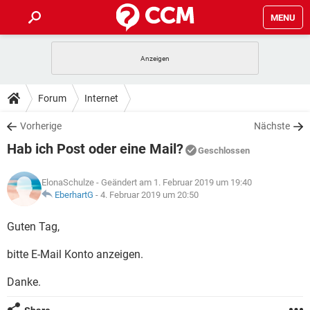
MENU
HOME
SPIELE
STREAMING
TIPPS & TRICKS
Forum
Internet
ANDROID
IOS
SPIELE
STREAMING
DOWNLOADS
Vorherige
Nächste
WINDOWS 10
INSTAGRAM
ANDROID
IOS
Hab ich Post oder eine Mail?
WHATSAPP
SPIELE
TIKTOK
STREAMING
Geschlossen
FORUM
WINDOWS 10
INSTAGRAM
FACEBOOK
ANDROID
HARDWARE
IOS
ElonaSchulze
- Geändert am 1. Februar 2019 um 19:40
WHATSAPP
SPIELE
TIKTOK
STREAMING
LEXIKON
EberhartG
-
4. Februar 2019 um 20:50
WINDOWS 10
INSTAGRAM
FACEBOOK
ANDROID
HARDWARE
IOS
WHATSAPP
SPIELE
TIKTOK
STREAMING
Guten Tag,
WINDOWS 10
INSTAGRAM
FACEBOOK
ANDROID
HARDWARE
IOS
bitte E-Mail Konto anzeigen.
WHATSAPP
TIKTOK
WINDOWS 10
INSTAGRAM
FACEBOOK
HARDWARE
Danke.
WHATSAPP
TIKTOK