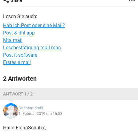
Share
FACEBOOK
HARDWARE
Lesen Sie auch:
Hab ich Post oder eine Mail?
Post & dhl app
Mta mail
Lesebestätigung mail mac
Post it software
Erstes e mail
2 Antworten
ANTWORT 1 / 2
Gesperrt profil
1. Februar 2019 um 16:53
Hallo ElonaSchulze,