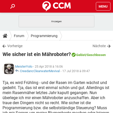
MENU
HOME
SPIELE
STREAMING
TIPPS & TRICKS
Forum
Programmierung
ANDROID
IOS
SPIELE
STREAMING
DOWNLOADS
Vorherige
Nächste
WINDOWS 10
INSTAGRAM
ANDROID
IOS
Wie sicher ist ein Mähroboter?
WHATSAPP
SPIELE
TIKTOK
STREAMING
Gelöst
/Geschlossen
FORUM
WINDOWS 10
INSTAGRAM
FACEBOOK
ANDROID
HARDWARE
IOS
MeisterYolo
- 25 Apr 2018 à 16:06
WHATSAPP
SPIELE
TIKTOK
STREAMING
LEXIKON
CreedancClearwaterMevival
-
17 Jul 2018 à 09:47
WINDOWS 10
INSTAGRAM
FACEBOOK
ANDROID
HARDWARE
IOS
WHATSAPP
SPIELE
TIKTOK
STREAMING
Tja, es wird Frühling - und der Rasen im Garten wächst und
WINDOWS 10
INSTAGRAM
gedeiht. Tja, das ist erst einmal schön und gut. Allerdings ist
FACEBOOK
ANDROID
HARDWARE
IOS
mein Rasenmäher letztes Jahr kaputt gegangen. Nun
WHATSAPP
TIKTOK
überlege ich mir einen Mähroboter anzuschaffen. Aber ich
WINDOWS 10
INSTAGRAM
FACEBOOK
HARDWARE
traue den Dingern nicht so recht. Wie sicher ist die
WHATSAPP
TIKTOK
Programmierung bzw. die selbstständige Steuerung? Muss
ich mir Sorgen um meine Blumenbeete machen oder kriegen