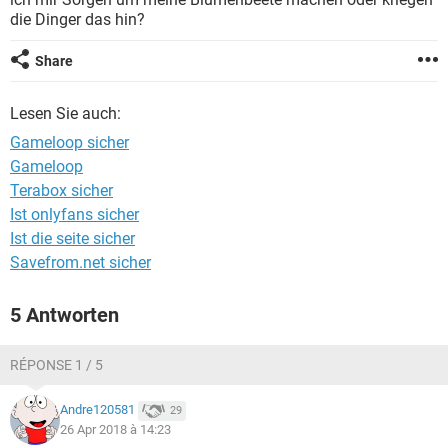
FACEBOOK
HARDWARE
die Dinger das hin?
Share
Lesen Sie auch:
Gameloop sicher
Gameloop
Terabox sicher
Ist onlyfans sicher
Ist die seite sicher
Savefrom.net sicher
5 Antworten
RÉPONSE 1 / 5
Andre120581
29
26 Apr 2018 à 14:23