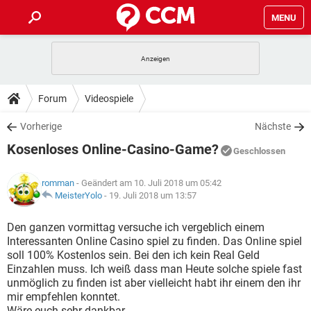
MENU
HOME
SPIELE
STREAMING
TIPPS & TRICKS
Forum
Videospiele
ANDROID
IOS
SPIELE
STREAMING
DOWNLOADS
Vorherige
Nächste
WINDOWS 10
INSTAGRAM
ANDROID
IOS
Kosenloses Online-Casino-Game?
WHATSAPP
SPIELE
TIKTOK
STREAMING
Geschlossen
FORUM
WINDOWS 10
INSTAGRAM
FACEBOOK
ANDROID
HARDWARE
IOS
romman
- Geändert am 10. Juli 2018 um 05:42
WHATSAPP
SPIELE
TIKTOK
STREAMING
LEXIKON
MeisterYolo
-
19. Juli 2018 um 13:57
WINDOWS 10
INSTAGRAM
FACEBOOK
ANDROID
HARDWARE
IOS
WHATSAPP
SPIELE
TIKTOK
STREAMING
Den ganzen vormittag versuche ich vergeblich einem
WINDOWS 10
INSTAGRAM
Interessanten Online Casino spiel zu finden. Das Online spiel
FACEBOOK
ANDROID
HARDWARE
IOS
soll 100% Kostenlos sein. Bei den ich kein Real Geld
WHATSAPP
TIKTOK
Einzahlen muss. Ich weiß dass man Heute solche spiele fast
WINDOWS 10
INSTAGRAM
FACEBOOK
HARDWARE
unmöglich zu finden ist aber vielleicht habt ihr einem den ihr
WHATSAPP
TIKTOK
mir empfehlen konntet.
Wäre euch sehr dankbar.