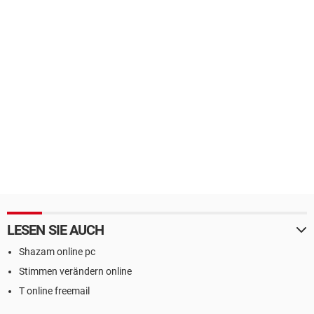
LESEN SIE AUCH
Shazam online pc
Stimmen verändern online
T online freemail