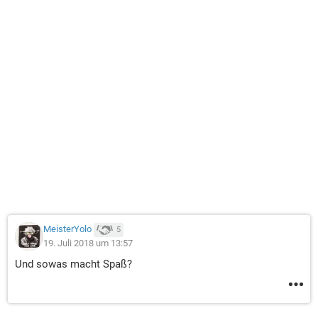
MeisterYolo
5
19. Juli 2018 um 13:57
Und sowas macht Spaß?