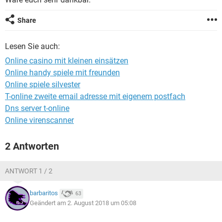
FACEBOOK
HARDWARE
Share
Lesen Sie auch:
Online casino mit kleinen einsätzen
Online handy spiele mit freunden
Online spiele silvester
T-online zweite email adresse mit eigenem postfach
Dns server t-online
Online virenscanner
2 Antworten
ANTWORT 1 / 2
barbaritos
63
Geändert am 2. August 2018 um 05:08