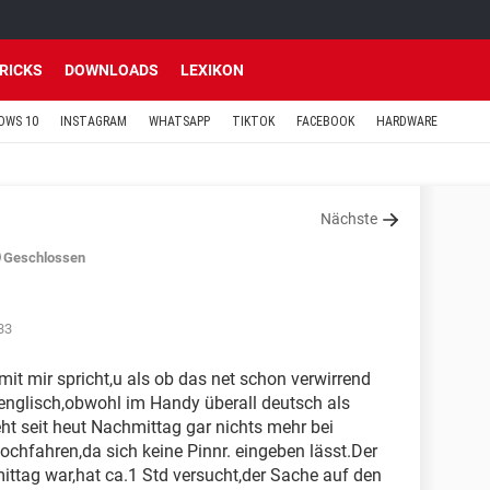
TRICKS
DOWNLOADS
LEXIKON
OWS 10
INSTAGRAM
WHATSAPP
TIKTOK
FACEBOOK
HARDWARE
Nächste
Geschlossen
33
t mir spricht,u als ob das net schon verwirrend
 englisch,obwohl im Handy überall deutsch als
ht seit heut Nachmittag gar nichts mehr bei
ochfahren,da sich keine Pinnr. eingeben lässt.Der
tag war,hat ca.1 Std versucht,der Sache auf den