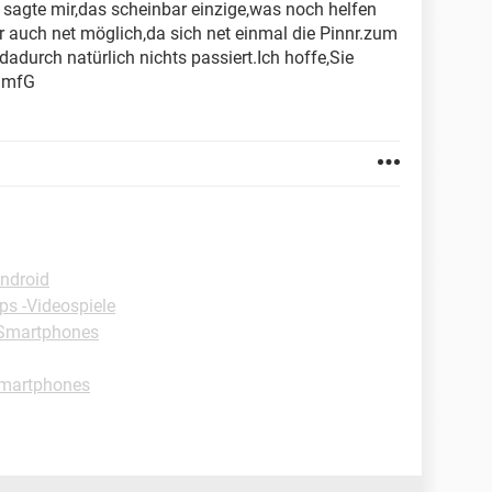
r sagte mir,das scheinbar einzige,was noch helfen
r auch net möglich,da sich net einmal die Pinnr.zum
adurch natürlich nichts passiert.Ich hoffe,Sie
e mfG
Android
ps -Videospiele
-Smartphones
Smartphones