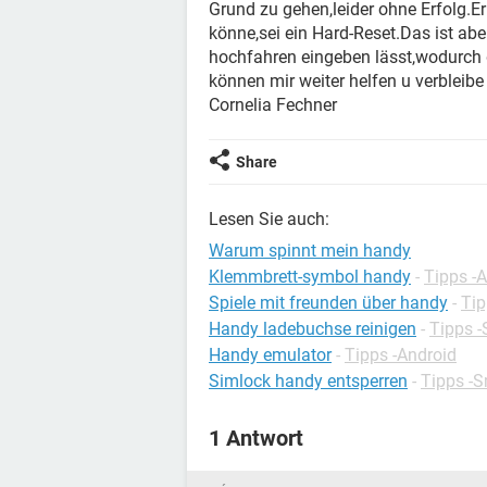
Grund zu gehen,leider ohne Erfolg.E
könne,sei ein Hard-Reset.Das ist abe
hochfahren eingeben lässt,wodurch d
können mir weiter helfen u verbleib
Cornelia Fechner
Share
Lesen Sie auch:
Warum spinnt mein handy
Klemmbrett-symbol handy
-
Tipps -
Spiele mit freunden über handy
-
Tip
Handy ladebuchse reinigen
-
Tipps 
Handy emulator
-
Tipps -Android
Simlock handy entsperren
-
Tipps -
1 Antwort