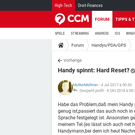
High-Tech
Droit-Finances
FORUM
TIPPS & 
SPIELE
STREAMING
ANDROID
IOS
WIND
Forum
Handys/PDA/GPS
Vorherige
Handy spinnt: Hard Reset?
MutterMellmer
- 4 Jul 2017 à 00:30
Gesperrt profil -
8 Okt 2018 à 00:
Habe das Problem,daß mein Handy mi
genug ist,passiert das auch noch in
Sprache festgelegt ist. Ansonsten ge
meinem Tel.(es lässt sich auch net h
Handymann,bei dem ich heut Nachmit