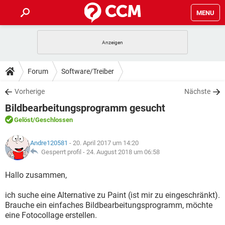
MENU
HOME
SPIELE
STREAMING
TIPPS & TRICKS
Forum
Software/Treiber
ANDROID
IOS
SPIELE
STREAMING
DOWNLOADS
Vorherige
Nächste
WINDOWS 10
INSTAGRAM
ANDROID
IOS
Bildbearbeitungsprogramm gesucht
WHATSAPP
SPIELE
TIKTOK
STREAMING
FORUM
WINDOWS 10
INSTAGRAM
Gelöst
/Geschlossen
FACEBOOK
ANDROID
HARDWARE
IOS
WHATSAPP
SPIELE
TIKTOK
STREAMING
LEXIKON
WINDOWS 10
Andre120581
- 20. April 2017 um 14:20
INSTAGRAM
FACEBOOK
ANDROID
HARDWARE
IOS
Gesperrt profil -
24. August 2018 um 06:58
WHATSAPP
SPIELE
TIKTOK
STREAMING
WINDOWS 10
INSTAGRAM
Hallo zusammen,
FACEBOOK
ANDROID
HARDWARE
IOS
WHATSAPP
TIKTOK
ich suche eine Alternative zu Paint (ist mir zu eingeschränkt).
WINDOWS 10
INSTAGRAM
FACEBOOK
HARDWARE
Brauche ein einfaches Bildbearbeitungsprogramm, möchte
WHATSAPP
TIKTOK
eine Fotocollage erstellen.