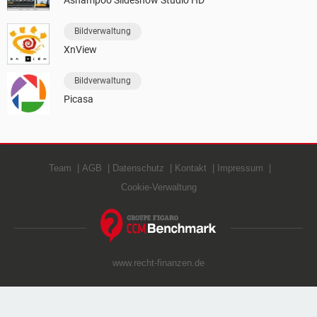
Ashampoo Slideshow Studio HD
Bildverwaltung
XnView
Bildverwaltung
Picasa
Team
AGB
Datenschutz
Kontakt
Impressum
Cookie-Verwaltung
www.recht-finanzen.de