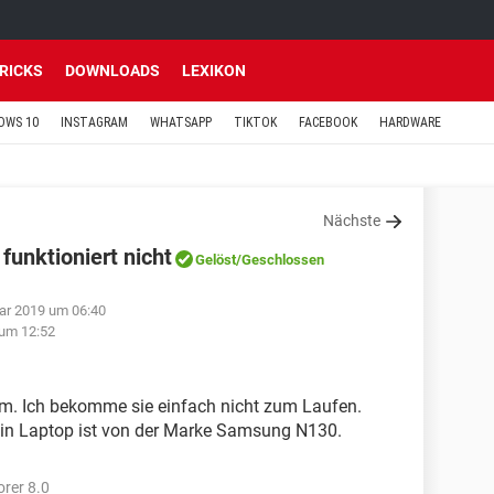
TRICKS
DOWNLOADS
LEXIKON
OWS 10
INSTAGRAM
WHATSAPP
TIKTOK
FACEBOOK
HARDWARE
Nächste
nktioniert nicht
Gelöst
/Geschlossen
ar 2019 um 06:40
um 12:52
m. Ich bekomme sie einfach nicht zum Laufen.
in Laptop ist von der Marke Samsung N130.
orer 8.0