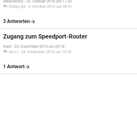
Steikowsky
-
22. Februar 2016 um 17:32
Robby-dd
-
3. Oktober 2016 um 09:31
3 Antworten
Zugang zum Speedport-Router
Gast
-
23. Dezember 2016 um 20:16
pico.l
-
24. Dezember 2016 um 14:19
1 Antwort