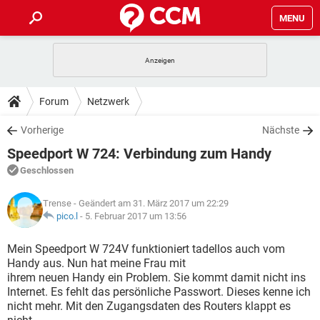
MENU
HOME
SPIELE
STREAMING
TIPPS & TRICKS
Forum
Netzwerk
ANDROID
IOS
SPIELE
STREAMING
DOWNLOADS
Vorherige
Nächste
WINDOWS 10
INSTAGRAM
ANDROID
IOS
Speedport W 724: Verbindung zum Handy
WHATSAPP
SPIELE
TIKTOK
STREAMING
FORUM
WINDOWS 10
INSTAGRAM
Geschlossen
FACEBOOK
ANDROID
HARDWARE
IOS
WHATSAPP
SPIELE
TIKTOK
STREAMING
LEXIKON
WINDOWS 10
Trense
- Geändert am 31. März 2017 um 22:29
INSTAGRAM
FACEBOOK
ANDROID
HARDWARE
IOS
pico.l
-
5. Februar 2017 um 13:56
WHATSAPP
SPIELE
TIKTOK
STREAMING
WINDOWS 10
INSTAGRAM
Mein Speedport W 724V funktioniert tadellos auch vom
FACEBOOK
ANDROID
HARDWARE
IOS
Handy aus. Nun hat meine Frau mit
WHATSAPP
TIKTOK
ihrem neuen Handy ein Problem. Sie kommt damit nicht ins
WINDOWS 10
INSTAGRAM
FACEBOOK
HARDWARE
Internet. Es fehlt das persönliche Passwort. Dieses kenne ich
WHATSAPP
TIKTOK
nicht mehr. Mit den Zugangsdaten des Routers klappt es