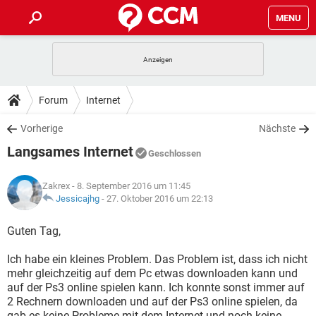
MENU
HOME
SPIELE
STREAMING
TIPPS & TRICKS
Forum
Internet
ANDROID
IOS
SPIELE
STREAMING
DOWNLOADS
Vorherige
Nächste
WINDOWS 10
INSTAGRAM
ANDROID
IOS
Langsames Internet
WHATSAPP
SPIELE
TIKTOK
STREAMING
Geschlossen
FORUM
WINDOWS 10
INSTAGRAM
FACEBOOK
ANDROID
HARDWARE
IOS
Zakrex
- 8. September 2016 um 11:45
WHATSAPP
SPIELE
TIKTOK
STREAMING
LEXIKON
Jessicajhg
-
27. Oktober 2016 um 22:13
WINDOWS 10
INSTAGRAM
FACEBOOK
ANDROID
HARDWARE
IOS
WHATSAPP
SPIELE
TIKTOK
STREAMING
Guten Tag,
WINDOWS 10
INSTAGRAM
FACEBOOK
ANDROID
HARDWARE
IOS
Ich habe ein kleines Problem. Das Problem ist, dass ich nicht
WHATSAPP
TIKTOK
mehr gleichzeitig auf dem Pc etwas downloaden kann und
WINDOWS 10
INSTAGRAM
FACEBOOK
HARDWARE
auf der Ps3 online spielen kann. Ich konnte sonst immer auf
WHATSAPP
TIKTOK
2 Rechnern downloaden und auf der Ps3 online spielen, da
gab es keine Probleme mit dem Internet und noch keine