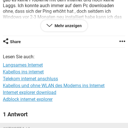
FACEBOOK
HARDWARE
Laggs. Ich konnte auch immer auf dem Pc downloaden
ohne, dass sich der Ping erhöht hat , doch seitdem ich
Windows vor 2-3 Monaten neu installiert habe kann ich das
nicht mehr, da das Internet dann auf der Ps3 abstürzt und
Mehr anzeigen
auf dem Pc der Ping enorm auf 600 steigt , weil dieses durch
den download überlastet ist. Ich hoffe ihr könnt mir helfen.
Schöne Grüße
Share
Euer Zakrex :)
Lesen Sie auch:
Langsames Internet
Kabellos ins internet
Telekom internet anschluss
Kabellos und ohne WLAN des Modems ins Internet
Internet explorer download
Adblock internet explorer
1 Antwort