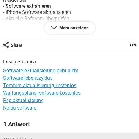
FACEBOOK
HARDWARE
- Software extrahieren
- iPhone Software aktualisieren
- Aktuelle Software überprüfen
- iPhone Firmware installieren
Mehr anzeigen
Der Ladebalken am iPhone geht bis kurz vor Ende und dann
wird wieder nach der Verbindung zu iTunes verlangt. Das
Share
Spiel geht von vorne los.
Lesen Sie auch:
Was könnte das Problem sein und wie löse ich das?
Software-Aktualisierung geht nicht
Danke schonmal.
Software lebenszyklus
Tomtom aktualisierung kostenlos
Wartungsplaner software kostenlos
Psp aktualisierung
Nokia software
1 Antwort