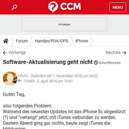
MENU
HOME
SPIELE
STREAMING
TIPPS & TRICKS
Forum
Handys/PDA/GPS
iPhone
ANDROID
IOS
SPIELE
STREAMING
DOWNLOADS
Vorherige
Nächste
WINDOWS 10
INSTAGRAM
ANDROID
IOS
Software-Aktualisierung geht nicht
WHATSAPP
SPIELE
TIKTOK
STREAMING
Geschlossen
FORUM
WINDOWS 10
INSTAGRAM
FACEBOOK
ANDROID
HARDWARE
IOS
Tifa93
- Geändert am 1. November 2018 um 04:02
WHATSAPP
SPIELE
TIKTOK
STREAMING
LEXIKON
Tifa93 -
2. April 2016 um 10:41
WINDOWS 10
INSTAGRAM
FACEBOOK
ANDROID
HARDWARE
IOS
WHATSAPP
SPIELE
TIKTOK
STREAMING
Guten Tag,
WINDOWS 10
INSTAGRAM
FACEBOOK
ANDROID
HARDWARE
IOS
also folgendes Problem:
WHATSAPP
TIKTOK
Während des neuesten Updates ist das iPhone 5c abgestürzt
WINDOWS 10
INSTAGRAM
FACEBOOK
HARDWARE
(?) und "verlangt" jetzt, mit iTunes verbunden zu werden.
WHATSAPP
TIKTOK
Gestern Abend ging gar nichts, heute zeigt iTunes die
Meldungen