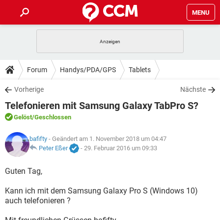
MENU
HOME
SPIELE
STREAMING
TIPPS & TRICKS
Forum
Handys/PDA/GPS
Tablets
ANDROID
IOS
SPIELE
STREAMING
DOWNLOADS
Vorherige
Nächste
WINDOWS 10
INSTAGRAM
ANDROID
IOS
Telefonieren mit Samsung Galaxy TabPro S?
WHATSAPP
SPIELE
TIKTOK
STREAMING
FORUM
WINDOWS 10
INSTAGRAM
Gelöst
/Geschlossen
FACEBOOK
ANDROID
HARDWARE
IOS
WHATSAPP
SPIELE
TIKTOK
STREAMING
LEXIKON
bafifty
- Geändert am 1. November 2018 um 04:47
WINDOWS 10
INSTAGRAM
FACEBOOK
ANDROID
HARDWARE
IOS
Peter Eßer
-
29. Februar 2016 um 09:33
WHATSAPP
SPIELE
TIKTOK
STREAMING
WINDOWS 10
INSTAGRAM
Guten Tag,
FACEBOOK
ANDROID
HARDWARE
IOS
WHATSAPP
TIKTOK
Kann ich mit dem Samsung Galaxy Pro S (Windows 10)
WINDOWS 10
INSTAGRAM
FACEBOOK
HARDWARE
auch telefonieren ?
WHATSAPP
TIKTOK