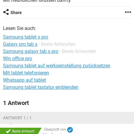
Mit freundlichen Grüssen bafifty
FACEBOOK
HARDWARE
Share
Lesen Sie auch:
Samsung tablet s pro
Galaxy pro tab s
- Beste Antworten
Samsung galaxy tab s pro
- Beste Antworten
Win office pro
Samsung tablet auf werkseinstellung zurücksetzen
Mit tablet telefonieren
Whatsapp auf tablet
Samsung tablet tastatur einblenden
1 Antwort
ANTWORT 1 / 1
Überprüft von
Beste Antwort